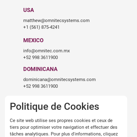
USA
matthew@omnitecsystems.com
+1 (561) 875-4241
MEXICO
info@omnitec.com.mx
+52 998 3611900
DOMINICANA
dominicana@omnitecsystems.com
+52 998 3611900
SOUTH AFRICA
Politique de Cookies
roger.birch@omnitecsystems.com
+27 82 475 6545
Ce site web utilise ses propres cookies et ceux de
tiers pour optimiser votre navigation et effectuer des
tâches analytiques. Pour plus d'informations, cliquez
LÉGALITÉ