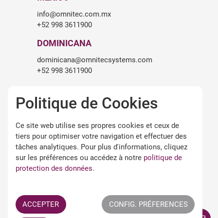
info@omnitec.com.mx
+52 998 3611900
DOMINICANA
dominicana@omnitecsystems.com
+52 998 3611900
SOUTH AFRICA
Politique de Cookies
roger.birch@omnitecsystems.com
+27 82 475 6545
Ce site web utilise ses propres cookies et ceux de
tiers pour optimiser votre navigation et effectuer des
tâches analytiques. Pour plus d'informations, cliquez
LÉGALITÉ
sur les préférences ou accédez à notre
politique de
Avertissement légal
protection des données
.
Termes et conditions d'utilisation
Politique de confidentialité
Politique de cookies
ACCEPTER
CONFIG. PRÉFERENCES
Termes APPs Omnitec