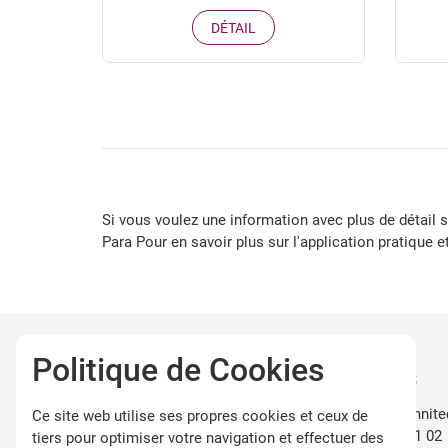
DÉTAIL
Si vous voulez une information avec plus de détail 
Para Pour en savoir plus sur l'application pratique e
OMNITEC SYSTEMS
NOS AGENCES
Politique de Cookies
P.I. Empresarium
CANARIAS
C/ Retama 20-22, Naves
canarias@omnite
Ce site web utilise ses propres cookies et ceux de
15 y 16
+34 922 98 71 02
tiers pour optimiser votre navigation et effectuer des
50720 Zaragoza, España