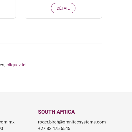
DÉTAIL
es,
cliquez ici
.
SOUTH AFRICA
.com.mx
roger.birch@omnitecsystems.com
00
+27 82 475 6545