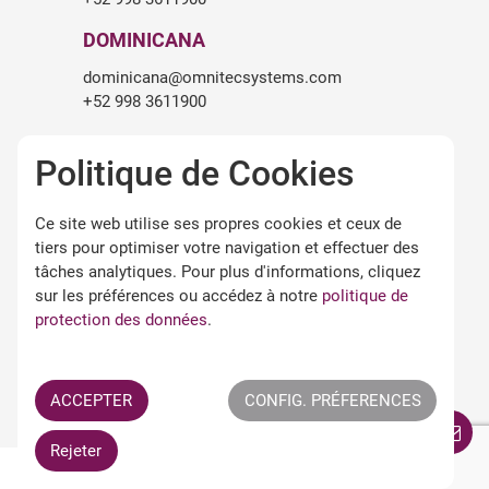
DOMINICANA
dominicana@omnitecsystems.com
+52 998 3611900
SOUTH AFRICA
Politique de Cookies
roger.birch@omnitecsystems.com
+27 82 475 6545
Ce site web utilise ses propres cookies et ceux de
tiers pour optimiser votre navigation et effectuer des
tâches analytiques. Pour plus d'informations, cliquez
LÉGALITÉ
sur les préférences ou accédez à notre
politique de
Avertissement légal
protection des données
.
Termes et conditions d'utilisation
Politique de confidentialité
Politique de cookies
ACCEPTER
CONFIG. PRÉFERENCES
Termes APPs Omnitec
Rejeter
All Rights Reserved ©
OMNITEC SYSTEMS S.L.