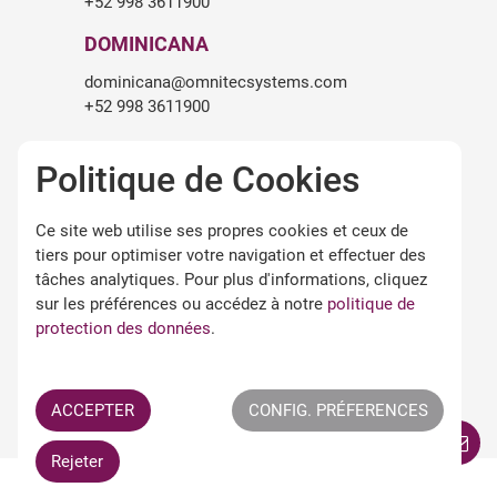
+52 998 3611900
DOMINICANA
dominicana@omnitecsystems.com
+52 998 3611900
SOUTH AFRICA
Politique de Cookies
roger.birch@omnitecsystems.com
+27 82 475 6545
Ce site web utilise ses propres cookies et ceux de
tiers pour optimiser votre navigation et effectuer des
tâches analytiques. Pour plus d'informations, cliquez
LÉGALITÉ
sur les préférences ou accédez à notre
politique de
Avertissement légal
protection des données
.
Termes et conditions d'utilisation
Politique de confidentialité
Politique de cookies
ACCEPTER
CONFIG. PRÉFERENCES
Termes APPs Omnitec
Rejeter
All Rights Reserved ©
OMNITEC SYSTEMS S.L.